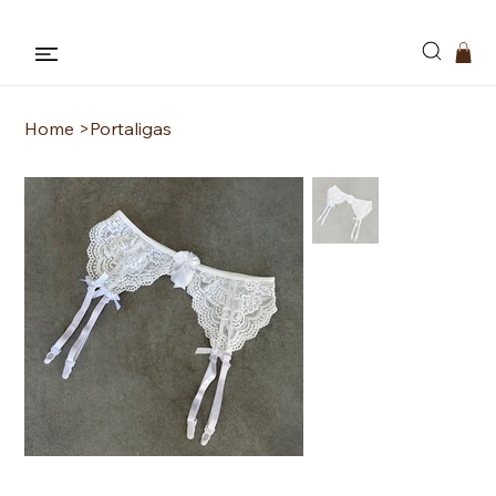
Bikinis , Lencería Y Pijamas
Home
>
Portaligas