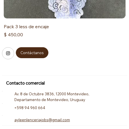
Pack 3 less de encaje
P
Precio
P
$ 450,00
$
Contáctanos
Contacto comercial
Av. 8 de Octubre 3836, 12000 Montevideo,
Departamento de Montevideo, Uruguay
+598 94 960 664
ayleenlenceriajobs@gmail.com